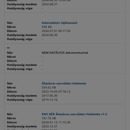
Dátum
2024.08.30 15:09:54
Hatályosság kezdete
2024.08.31
Hatályosság vége
-
Név
Adatvédelmi tájékoztató
Méret
598 KB
Dátum
2024.07.01 06:17:35
Hatályosság kezdete
2024.06.30
Hatályosság vége
-
Név
NEM HATÁLYOS dokumentumok
Méret
-
Dátum
-
Hatályosság kezdete
-
Hatályosság vége
-
Név
Általános szerződési feltételek
Méret
559.02 KB
Dátum
2023.10.05 07:18:12
Hatályosság kezdete
2017.06.30
Hatályosság vége
2019.12.16
Név
RNY_RÉR Általános szerződési feltételek v7.2
Méret
767.75 KB
Dátum
2024.01.12 11:15:35
Hatályosság kezdete
2023.12.31