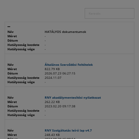
Név
HATÁLYOS dokumentumok
Méret
-
Dátum
-
Hatályosság kezdete
-
Hatályosság vége
-
Név
Általános Szerződési Feltételek
Méret
822.79 KB
Dátum
2026.07.23 06:27:15
Hatályosság kezdete
2024.11.07
Hatályosság vége
-
Név
RNY akadálymentesítési nyilatkozat
Méret
262.22 KB
Dátum
2023.02.20 09:17:38
Hatályosság kezdete
-
Hatályosság vége
-
Név
RNY Szolgáltatás leíró lap v4.7
Méret
248.43 KB