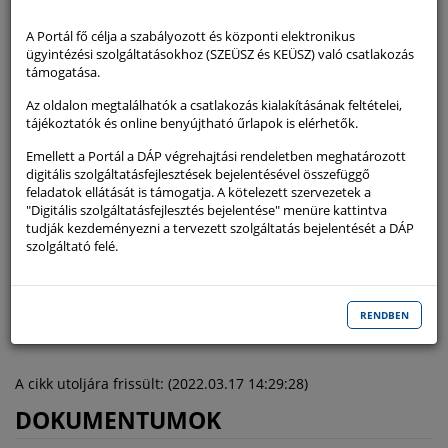
esetén is. Az RNY tehát lehetőséget biztosít az ügyfelek részére –
regisztrációt követően – ügyintézési rendelkezéseik megtételére, a
A Portál fő célja a szabályozott és központi elektronikus
csatlakozott szervezetek számára pedig a rendelkezések
ügyintézési szolgáltatásokhoz (SZEÜSZ és KEÜSZ) való csatlakozás
megismerésére. Az ügyfél által tett rendelkezést az adott szervezetnek
támogatása.
a szolgáltatáshoz történő csatlakozását követően van lehetősége
lekérdezni és megismerni. Az ügyfél meghatalmazás típusú
Az oldalon megtalálhatók a csatlakozás kialakításának feltételei,
rendelkezést pedig csak azon szervezet ügytípusára vonatkozóan
tájékoztatók és online benyújtható űrlapok is elérhetők.
tehet, amely a szolgáltatáshoz csatlakozott.
Emellett a Portál a DÁP végrehajtási rendeletben meghatározott
digitális szolgáltatásfejlesztések bejelentésével összefüggő
DÍJAZÁS
feladatok ellátását is támogatja. A kötelezett szervezetek a
"Digitális szolgáltatásfejlesztés bejelentése" menüre kattintva
A Szolgáltató a Szolgáltatást az Eügyintézési tv. 1. § 17. pont a)–i),
tudják kezdeményezni a tervezett szolgáltatás bejelentését a DÁP
valamint k) alpontja szerinti elektronikus ügyintézést biztosító
szolgáltató felé.
szerveknek díjmentesen biztosítja.
A kapcsolódó dokumentumok letöltéséhez bejelentkezés
RENDBEN
szükséges!
A cikk utoljára frissült: (2022.03.17 14:29:28)
DOKUMENTUMOK