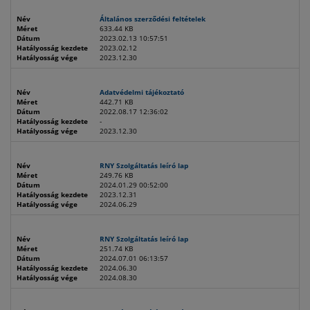
Név
Általános szerződési feltételek
Méret
633.44 KB
Dátum
2023.02.13 10:57:51
Hatályosság kezdete
2023.02.12
Hatályosság vége
2023.12.30
Név
Adatvédelmi tájékoztató
Méret
442.71 KB
Dátum
2022.08.17 12:36:02
Hatályosság kezdete
-
Hatályosság vége
2023.12.30
Név
RNY Szolgáltatás leíró lap
Méret
249.76 KB
Dátum
2024.01.29 00:52:00
Hatályosság kezdete
2023.12.31
Hatályosság vége
2024.06.29
Név
RNY Szolgáltatás leíró lap
Méret
251.74 KB
Dátum
2024.07.01 06:13:57
Hatályosság kezdete
2024.06.30
Hatályosság vége
2024.08.30