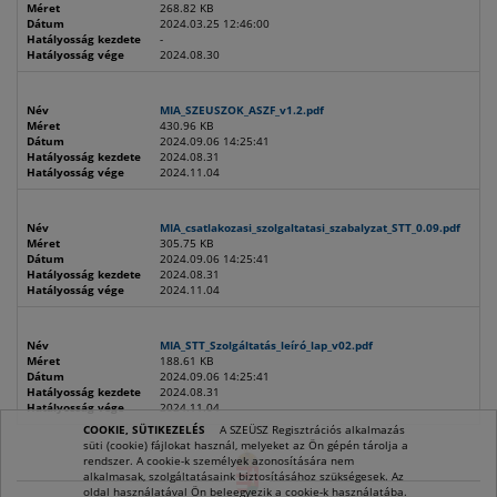
Méret
268.82 KB
Dátum
2024.03.25 12:46:00
Hatályosság kezdete
-
Hatályosság vége
2024.08.30
Név
MIA_SZEUSZOK_ASZF_v1.2.pdf
Méret
430.96 KB
Dátum
2024.09.06 14:25:41
Hatályosság kezdete
2024.08.31
Hatályosság vége
2024.11.04
Név
MIA_csatlakozasi_szolgaltatasi_szabalyzat_STT_0.09.pdf
Méret
305.75 KB
Dátum
2024.09.06 14:25:41
Hatályosság kezdete
2024.08.31
Hatályosság vége
2024.11.04
Név
MIA_STT_Szolgáltatás_leíró_lap_v02.pdf
Méret
188.61 KB
Dátum
2024.09.06 14:25:41
Hatályosság kezdete
2024.08.31
Hatályosság vége
2024.11.04
COOKIE, SÜTIKEZELÉS
A SZEÜSZ Regisztrációs alkalmazás
süti (cookie) fájlokat használ, melyeket az Ön gépén tárolja a
rendszer. A cookie-k személyek azonosítására nem
alkalmasak, szolgáltatásaink biztosításához szükségesek. Az
oldal használatával Ön beleegyezik a cookie-k használatába.