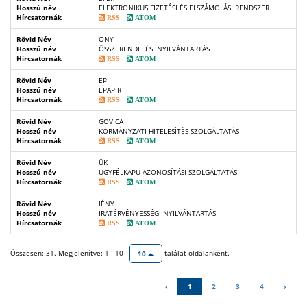
Hosszú név
ELEKTRONIKUS FIZETÉSI ÉS ELSZÁMOLÁSI RENDSZER
Hírcsatornák
RSS
ATOM
Rövid Név
ÖNY
Hosszú név
ÖSSZERENDELÉSI NYILVÁNTARTÁS
Hírcsatornák
RSS
ATOM
Rövid Név
EP
Hosszú név
EPAPÍR
Hírcsatornák
RSS
ATOM
Rövid Név
GOV CA
Hosszú név
KORMÁNYZATI HITELESÍTÉS SZOLGÁLTATÁS
Hírcsatornák
RSS
ATOM
Rövid Név
ÜK
Hosszú név
ÜGYFÉLKAPU AZONOSÍTÁSI SZOLGÁLTATÁS
Hírcsatornák
RSS
ATOM
Rövid Név
IÉNY
Hosszú név
IRATÉRVÉNYESSÉGI NYILVÁNTARTÁS
Hírcsatornák
RSS
ATOM
Összesen: 31. Megjelenítve: 1 - 10
találat oldalanként.
10
‹
1
2
3
4
›