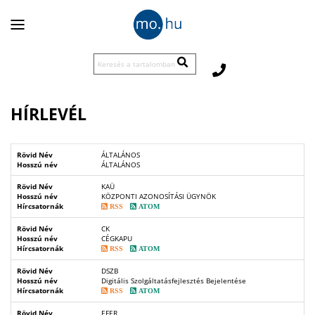
Vissza
Panel
a
nyitása/zárása
főoldalra
KERESÉS
A
TARTALOMBAN
HÍRLEVÉL
Rövid Név
ÁLTALÁNOS
Hosszú név
ÁLTALÁNOS
Rövid Név
KAÜ
Hosszú név
KÖZPONTI AZONOSÍTÁSI ÜGYNÖK
Hírcsatornák
RSS
ATOM
Rövid Név
CK
Hosszú név
CÉGKAPU
Hírcsatornák
RSS
ATOM
Rövid Név
DSZB
Hosszú név
Digitális Szolgáltatásfejlesztés Bejelentése
Hírcsatornák
RSS
ATOM
Rövid Név
EFER