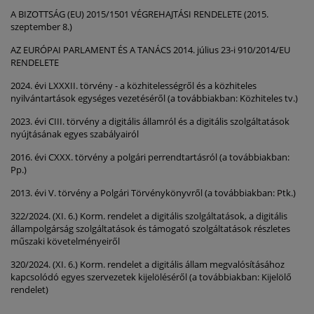
A BIZOTTSÁG (EU) 2015/1501 VÉGREHAJTÁSI RENDELETE (2015.
szeptember 8.)
AZ EURÓPAI PARLAMENT ÉS A TANÁCS 2014. július 23-i 910/2014/EU
RENDELETE
2024. évi LXXXII. törvény - a közhitelességről és a közhiteles
nyilvántartások egységes vezetéséről (a továbbiakban: Közhiteles tv.)
2023. évi CIII. törvény a digitális államról és a digitális szolgáltatások
nyújtásának egyes szabályairól
2016. évi CXXX. törvény a polgári perrendtartásról (a továbbiakban:
Pp.)
2013. évi V. törvény a Polgári Törvénykönyvről (a továbbiakban: Ptk.)
322/2024. (XI. 6.) Korm. rendelet a digitális szolgáltatások, a digitális
állampolgárság szolgáltatások és támogató szolgáltatások részletes
műszaki követelményeiről
320/2024. (XI. 6.) Korm. rendelet a digitális állam megvalósításához
kapcsolódó egyes szervezetek kijelöléséről (a továbbiakban: Kijelölő
rendelet)