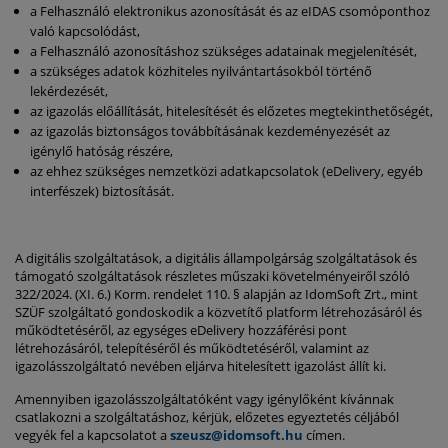
a Felhasználó elektronikus azonosítását és az eIDAS csomóponthoz
való kapcsolódást,
a Felhasználó azonosításhoz szükséges adatainak megjelenítését,
a szükséges adatok közhiteles nyilvántartásokból történő
lekérdezését,
az igazolás előállítását, hitelesítését és előzetes megtekinthetőségét,
az igazolás biztonságos továbbításának kezdeményezését az
igénylő hatóság részére,
az ehhez szükséges nemzetközi adatkapcsolatok (eDelivery, egyéb
interfészek) biztosítását.
A digitális szolgáltatások, a digitális állampolgárság szolgáltatások és
támogató szolgáltatások részletes műszaki követelményeiről szóló
322/2024. (XI. 6.) Korm. rendelet 110. § alapján az IdomSoft Zrt., mint
SZÜF szolgáltató gondoskodik a közvetítő platform létrehozásáról és
működtetéséről, az egységes eDelivery hozzáférési pont
létrehozásáról, telepítéséről és működtetéséről, valamint az
igazolásszolgáltató nevében eljárva hitelesített igazolást állít ki.
Amennyiben igazolásszolgáltatóként vagy igénylőként kívánnak
csatlakozni a szolgáltatáshoz, kérjük, előzetes egyeztetés céljából
vegyék fel a kapcsolatot a
szeusz@idomsoft.hu
címen.