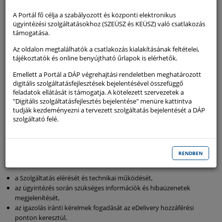
azokat az érintett hatóságok egymás között, elektronikusan osszák
A Portál fő célja a szabályozott és központi elektronikus
meg.
ügyintézési szolgáltatásokhoz (SZEÜSZ és KEÜSZ) való csatlakozás
A Szolgáltatás lehetővé teszi a felhasználók számára, hogy az egyes
támogatása.
közigazgatási eljárásokhoz szükséges hivatalos igazolásokat más
Az oldalon megtalálhatók a csatlakozás kialakításának feltételei,
tagállam hatóságától igényeljék, illetve saját országuk hatóságai által
tájékoztatók és online benyújtható űrlapok is elérhetők.
kiállított adatokat más tagállam eljárásaihoz rendelkezésre bocsássák.
Emellett a Portál a DÁP végrehajtási rendeletben meghatározott
A Szolgáltatás igénybevételéhez a Felhasználó elektronikus
digitális szolgáltatásfejlesztések bejelentésével összefüggő
azonosítása szükséges, amely az eIDAS rendelet szerinti elektronikus
feladatok ellátását is támogatja. A kötelezett szervezetek a
azonosítási szolgáltatáson keresztül történik.
"Digitális szolgáltatásfejlesztés bejelentése" menüre kattintva
A Szolgáltatás Magyarországon kívülről, az SDG rendelet
tudják kezdeményezni a tervezett szolgáltatás bejelentését a DÁP
alkalmazására kötelezett más tagállam eljárási portálján, vagy az adott
szolgáltató felé.
tagállam által biztosított igazolásigénylő közvetítő platformon
keresztül érhető el. Ebben az esetben a Szolgáltató gondoskodik az
igazolás biztonságos továbbításáról az igénylő hatóság részére.
RENDBEN
A Szolgáltató a Szolgáltatás keretében biztosítja:
a Szolgáltatás elérését és technikai működését,
az ügyintézés során szükséges információk és hibaüzenetek
megjelenítését,
az igazolás iránti kérelmek fogadását az eDelivery hozzáférési
ponton keresztül,